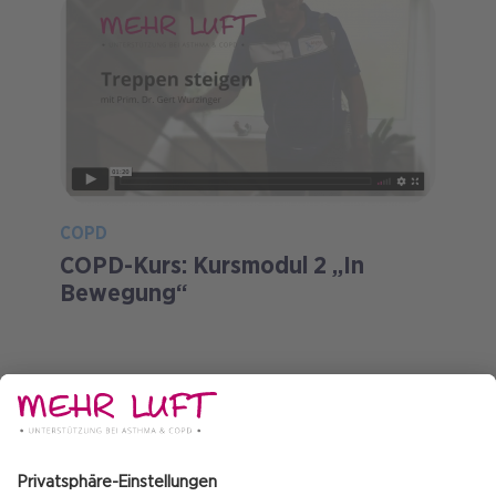
COPD
COPD-Kurs: Kursmodul 2 „In
Bewegung“
MEHR ARTIKEL