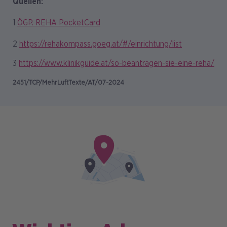
Quellen:
1
ÖGP. REHA PocketCard
2
https://rehakompass.goeg.at/#/einrichtung/list
3
https://www.klinikguide.at/so-beantragen-sie-eine-reha/
2451/TCP/MehrLuftTexte/AT/07-2024
Bild