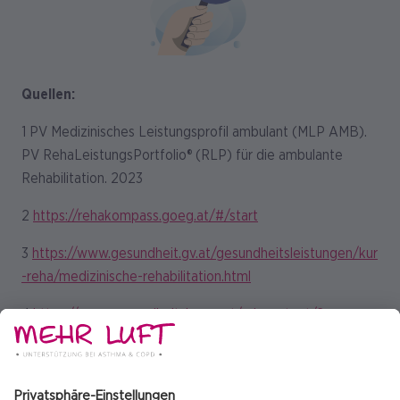
Quellen:
1 PV Medizinisches Leistungsprofil ambulant (MLP AMB).
PV RehaLeistungsPortfolio® (RLP) für die ambulante
Rehabilitation. 2023
2
https://rehakompass.goeg.at/#/start
3
https://www.gesundheit.gv.at/gesundheitsleistungen/kur
-reha/medizinische-rehabilitation.html
4
https://www.gesundheitskasse.at/cdscontent/?
contentid=10007.867531&portal=oegkportal
2452/TCP/MehrLuftTexte/AT/07-2024