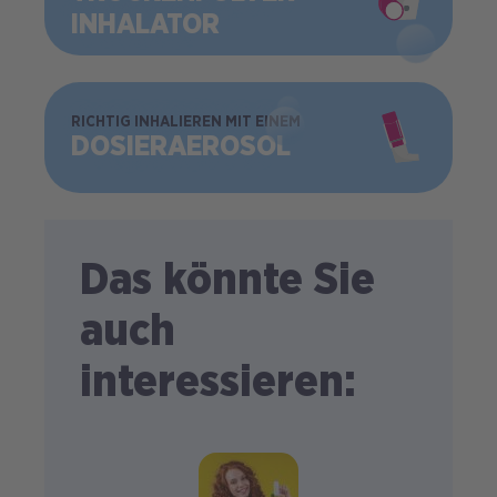
INHALATOR
BILD
RICHTIG INHALIEREN MIT EINEM
DOSIER­AEROSOL
Das könnte Sie
auch
interessieren: