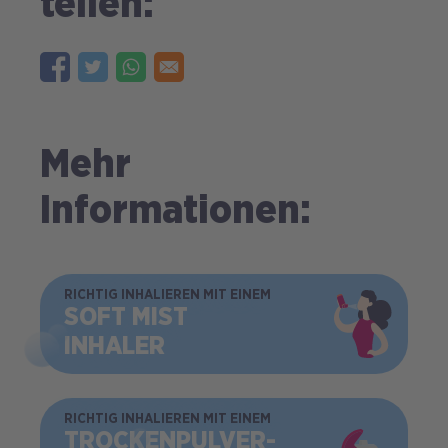
teilen:
Mehr
Informationen:
BILD
RICHTIG INHALIEREN MIT EINEM
SOFT MIST
INHALER
BILD
RICHTIG INHALIEREN MIT EINEM
TROCKEN­PULVER­