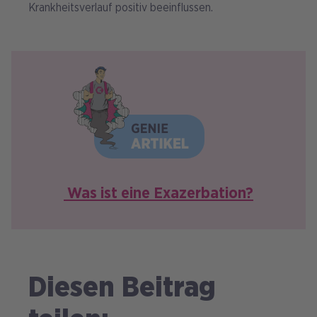
Krankheitsverlauf positiv beeinflussen.
B
i
l
d
Was ist eine Exazerbation?
Diesen Beitrag