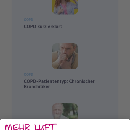
COPD
COPD kurz erklärt
COPD
COPD-Patiententyp: Chronischer
Bronchitiker