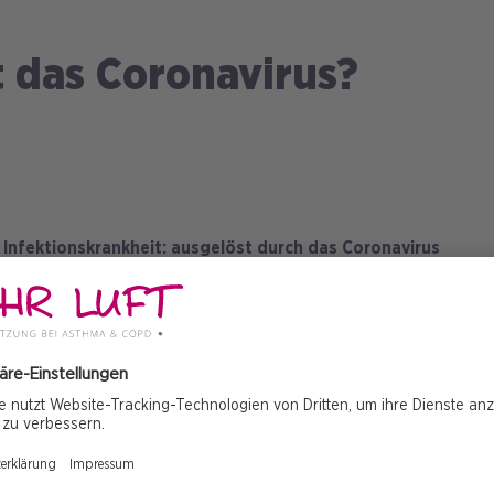
t das Coronavirus?
e Infektionskrankheit: ausgelöst durch das Coronavirus
 Coronavirus tatsächlich gefährlich werden.
n, die für leichte Erkältungen bis hin zu schweren
M
nen. Das Coronavirus verbreitet sich von China
 Tier auf den Menschen, sondern auch von Mensch zu
I
ässt sich derzeit noch nicht genau sagen – es dürfte
ie bereits bekannten Viren.
uf den Atemwegen, was sie für Lungenpatienten mit COPD