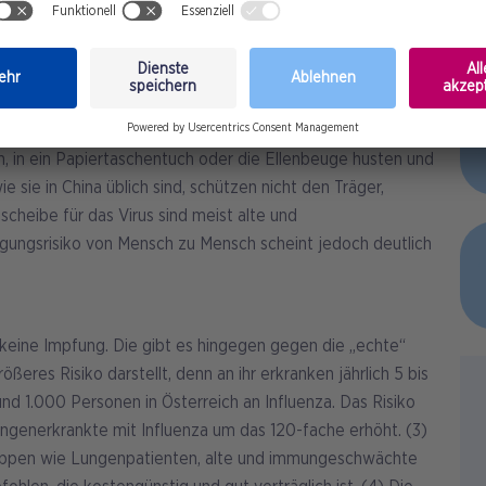
e Virus äußert sich durch Fieber, trockenen Husten,
chwereren Fällen hat die Infektion eine
temwegssyndrom, Nierenversagen und sogar den Tod
 völlig ohne Symptome.
en Erkrankungen mit Coronaviren sind simpel: Hände
 in ein Papiertaschentuch oder die Ellenbeuge husten und
sie in China üblich sind, schützen nicht den Träger,
cheibe für das Virus sind meist alte und
ngsrisiko von Mensch zu Mensch scheint jedoch deutlich
keine Impfung. Die gibt es hingegen gegen die „echte“
rößeres Risiko darstellt, denn an ihr erkranken jährlich 5 bis
nd 1.000 Personen in Österreich an Influenza. Das Risiko
ungenerkrankte mit Influenza um das 120-fache erhöht. (3)
ruppen wie Lungenpatienten, alte und immungeschwächte