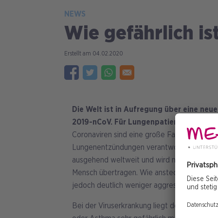
NEWS
Wie gefährlich is
04.02.2020
Die Welt ist in Aufregung über eine neu
2019-nCoV. Für Lungenpatienten kann ein
Coronaviren sind eine große Familie von Vire
Lungenentzündungen verantwortlich sein kön
ausgehend weltweit und wird nicht nur vom
Mensch übertragen. Wie ansteckend es ist, l
jedoch deutlich weniger aggressiv sein als d
Bei der Viruserkrankung liegt der Fokus a