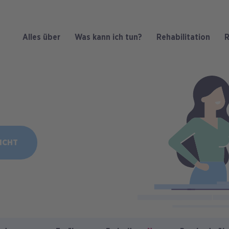
Alles über
Was kann ich tun?
Rehabilitation
R
Bild
ICHT