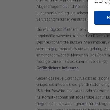
oder Asthma sehr gefährlich macht. Das neu
Abgeschlagenheit und Atemnot. In wenigen s
Lungenentzündung, ein schweres akutes A
verursacht; mitunter verläuft sie aber auch
Die wichtigsten Maßnahmen zum Schutz geg
regelmäßig waschen, Abstand zu Erkrankten,
Desinfektionsmittel nutzen. Atemmasken, wie 
sondern gegebenenfalls die Umgebung. Ziels
immungeschwächte Menschen. Das Übertragu
niedriger zu sein als bei einer Influenza. (2)
Gefährlichere Influenza
Gegen das neue Coronavirus gibt es (noch) 
Grippe, die Influenza, die grundsätzlich ein g
15 % der Bevölkerung. Jedes Jahr sterben ru
für Komplikationen mit Todesfolge ist für L
Gegen Influenza wird – gerade für Risikog