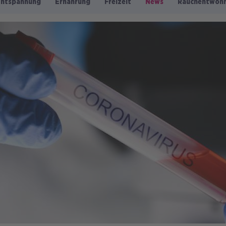
Entspannung
Ernährung
Freizeit
News
Rauchentwöh