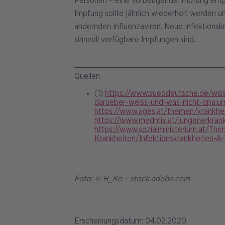
Personen – eine vorbeugende Impfung empfoh
Impfung sollte jährlich wiederholt werden un
ändernden Influenzaviren. Neue Infektions
sinnvoll verfügbare Impfungen sind.
Quellen
(1)
https://www.sueddeutsche.de/wis
darueber-weiss-und-was-nicht-dpa.
https://www.ages.at/themen/krankhei
https://www.medmix.at/lungenerkrank
https://www.sozialministerium.at/Th
Krankheiten/Infektionskrankheiten-A-
Foto: © H_Ko – stock.adobe.com
Erscheinungsdatum: 04.02.2020