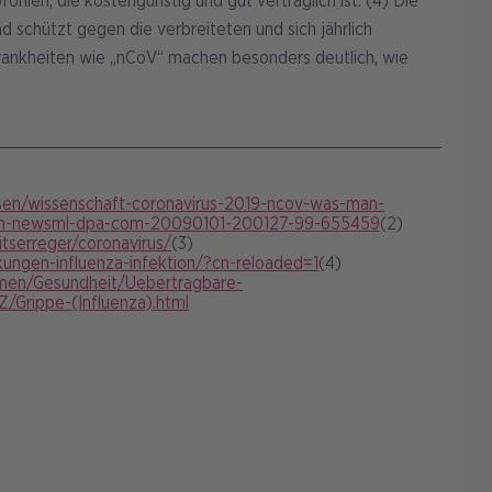
len, die kostengünstig und gut verträglich ist. (4) Die
d schützt gegen die verbreiteten und sich jährlich
krankheiten wie „nCoV“ machen besonders deutlich, wie
sen/wissenschaft-coronavirus-2019-ncov-was-man-
urn-newsml-dpa-com-20090101-200127-99-655459
(2)
tserreger/coronavirus/
(3)
ungen-influenza-infektion/?cn-reloaded=1
(4)
emen/Gesundheit/Uebertragbare-
Z/Grippe-(Influenza).html