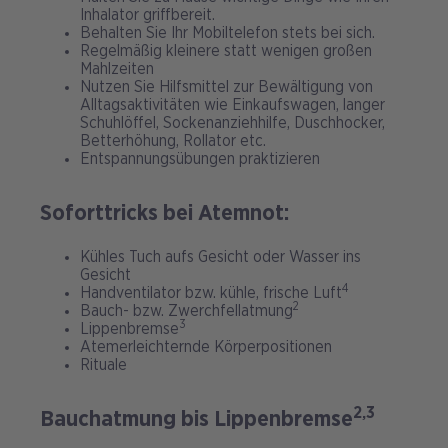
Inhalator griffbereit.
Behalten Sie Ihr Mobiltelefon stets bei sich.
Regelmäßig kleinere statt wenigen großen
Mahlzeiten
Nutzen Sie Hilfsmittel zur Bewältigung von
Alltagsaktivitäten wie Einkaufswagen, langer
Schuhlöffel, Sockenanziehhilfe, Duschhocker,
Betterhöhung, Rollator etc.
Entspannungsübungen praktizieren
Soforttricks bei Atemnot:
Kühles Tuch aufs Gesicht oder Wasser ins
Gesicht
4
Handventilator bzw. kühle, frische Luft
2
Bauch- bzw. Zwerchfellatmung
3
Lippenbremse
Atemerleichternde Körperpositionen
Rituale
2,3
Bauchatmung bis Lippenbremse