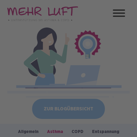
Direkt
zum
Inhalt
Bild
ZUR BLOGÜBERSICHT
Allgemein
Asthma
COPD
Entspannung