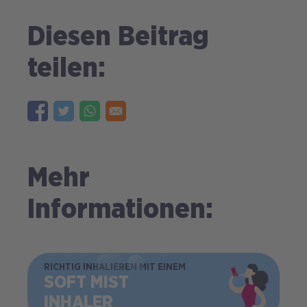
Diesen Beitrag
teilen:
Mehr
Informationen:
BILD
RICHTIG INHALIEREN MIT EINEM
SOFT MIST
INHALER