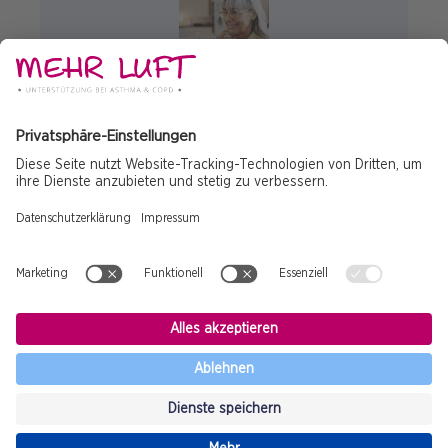
ALLGEMEIN
ASTHMA
COPD
Lungenerkrankungen: Begriffe einfach
erklärt
© 2025 Copyright
Impressum
Fußzeile
Datenschutz
Sponsor
Nebenwirkung
Cookies