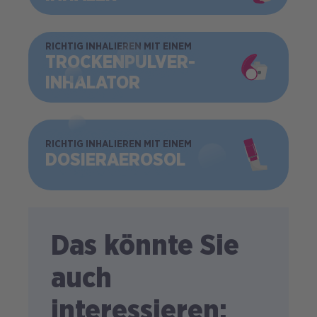
BILD
RICHTIG INHALIEREN MIT EINEM
TROCKEN­PULVER­
INHALATOR
BILD
RICHTIG INHALIEREN MIT EINEM
DOSIER­AEROSOL
Das könnte Sie
auch
interessieren: