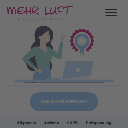
Direkt
zum
Inhalt
Bild
ZUR BLOGÜBERSICHT
Allgemein
Asthma
COPD
Entspannung