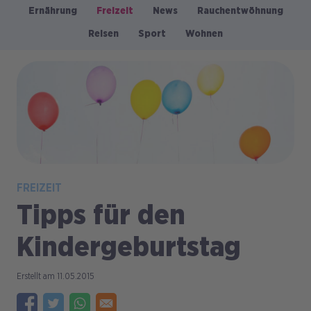
Ernährung
Freizeit
News
Rauchentwöhnung
Kategorien
Reisen
Sport
Wohnen
Bild
FREIZEIT
Tipps für den
Kindergeburtstag
11.05.2015