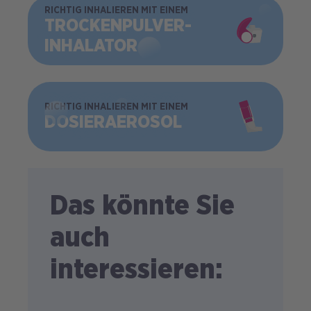
BILD
RICHTIG INHALIEREN MIT EINEM
TROCKEN­PULVER­
INHALATOR
BILD
RICHTIG INHALIEREN MIT EINEM
DOSIER­AEROSOL
Das könnte Sie
auch
interessieren: