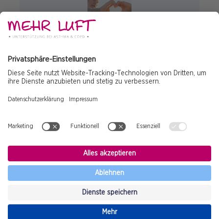
ALLGEMEIN
COPD
FREIZEIT
Be my Valentine? COPD zwischen
Krankheit und Liebe
© 2025 Copyright
Impressum
Fußzeile
Datenschutz
Sponsor
Nebenwirkung
Cookies