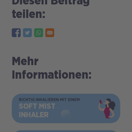
Diesen Beitrag
teilen:
Mehr
Informationen:
BILD
RICHTIG INHALIEREN MIT EINEM
SOFT MIST
INHALER