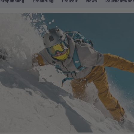
Entspannung
Ernährung
Freizeit
News
Rauchentwöh