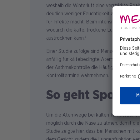
weshalb die Winterluft eine verstärkte Rea
deutlich weniger Feuchtigkeit als warme Lu
für Infekte macht. Beim intensiven Sport 
wodurch die kalte, trockene Luft direkt in
2
austrocknen kann.
Einer Studie zufolge sind Menschen mit sc
anfällig für kältebedingte Atemwegssympto
der Asthmakontrolle die Häufigkeit solche
Kontrolltermine wahrnehmen.
So geht Sportel
Um die Atemwege bei kalten Temperaturen 
möglich durch die Nase zu atmen, damit die
Studie zeigte hier, dass bei Menschen mit 
dem Gesicht zudem die Lungenfunktion ver