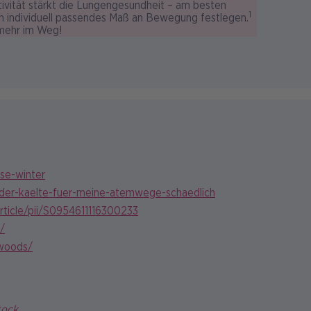
ivität stärkt die Lungengesundheit – am besten
1
n individuell passendes Maß an Bewegung festlegen.
 mehr im Weg!
ise-winter
-der-kaelte-fuer-meine-atemwege-schaedlich
rticle/pii/S0954611116300233
/
-woods/
tock