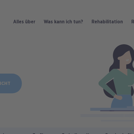
Alles über
Was kann ich tun?
Rehabilitation
R
Bild
ICHT