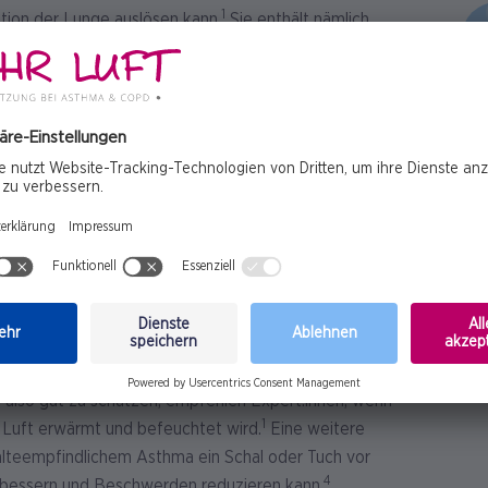
1
ktion der Lunge auslösen kann.
Sie enthält nämlich
ft, was die Atemwege austrocknet und sie anfälliger
wird zudem vermehrt Luft durch den Mund geatmet,
 die unteren Atemwege gelangen, und diese reizen und
hlecht kontrolliertem Asthma außerdem besonders
me – und dass bereits eine leichte Verschlechterung
3
r Beschwerden erhöhen kann.
Daher: regelmäßig
n im Winter
also gut zu schützen, empfehlen Expert:innen, wenn
1
 Luft erwärmt und befeuchtet wird.
Eine weitere
kälteempfindlichem Asthma ein Schal oder Tuch vor
4
bessern und Beschwerden reduzieren kann.