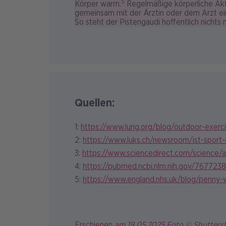
5
Körper warm.
Regelmäßige körperliche Akt
gemeinsam mit der Ärztin oder dem Arzt ei
So steht der Pistengaudi hoffentlich nichts
Quellen:
1:
https://www.lung.org/blog/outdoor-exerc
2:
https://www.luks.ch/newsroom/ist-sport
3:
https://www.sciencedirect.com/science/a
4:
https://pubmed.ncbi.nlm.nih.gov/7677238
5:
https://www.england.nhs.uk/blog/penny
Erschienen
am 19.05.2025 Foto © Shutters