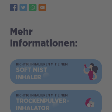
Mehr
Informationen:
BILD
RICHTIG INHALIEREN MIT EINEM
SOFT MIST
INHALER
BILD
RICHTIG INHALIEREN MIT EINEM
TROCKEN­PULVER­
INHALATOR