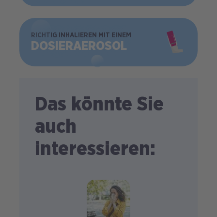
BILD
RICHTIG INHALIEREN MIT EINEM
DOSIER­AEROSOL
Das könnte Sie
auch
interessieren: