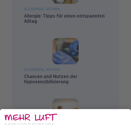
ALLGEMEIN
ASTHMA
Allergie: Tipps für einen entspannten
Alltag
ALLGEMEIN
ASTHMA
Chancen und Nutzen der
Hyposensibilisierung
ALLGEMEIN