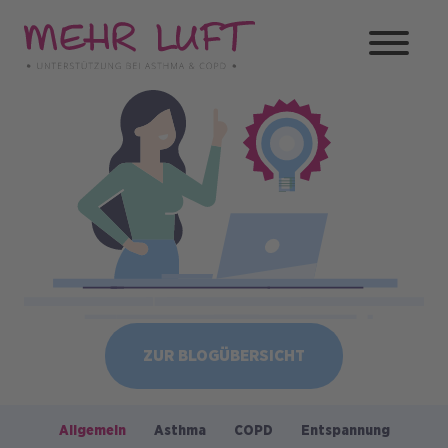
Direkt
zum
Inhalt
Bild
ZUR BLOGÜBERSICHT
Allgemein
Asthma
COPD
Entspannung