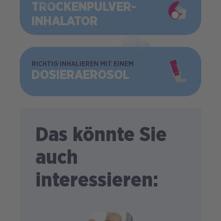
TROCKEN­PULVER­
INHALATOR
BILD
RICHTIG INHALIEREN MIT EINEM
DOSIER­AEROSOL
Das könnte Sie
auch
interessieren: