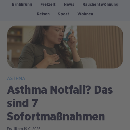
Ernährung
Freizeit
News
Rauchentwöhnung
Kategorien
Reisen
Sport
Wohnen
Bild
ASTHMA
Asthma Notfall? Das
sind 7
Sofortmaßnahmen
19.01.2026