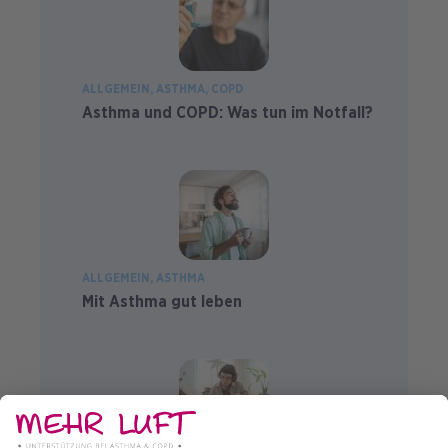
ALLGEMEIN
ASTHMA
COPD
Asthma und COPD: Was tun im Notfall?
ALLGEMEIN
ASTHMA
Mit Asthma gut leben