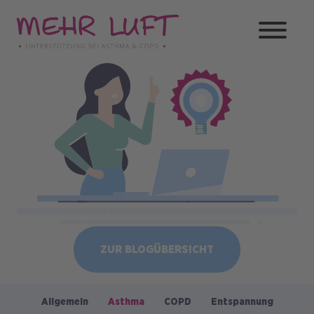
Direkt
zum
Inhalt
Bild
ZUR BLOGÜBERSICHT
Allgemein
Asthma
COPD
Entspannung