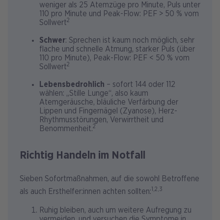
weniger als 25 Atemzüge pro Minute, Puls unter
110 pro Minute und Peak-Flow: PEF > 50 % vom
2
Sollwert
Schwer
: Sprechen ist kaum noch möglich, sehr
flache und schnelle Atmung, starker Puls (über
110 pro Minute), Peak-Flow: PEF < 50 % vom
2
Sollwert
Lebensbedrohlich
– sofort 144 oder 112
wählen: „Stille Lunge“, also kaum
Atemgeräusche, bläuliche Verfärbung der
Lippen und Fingernägel (Zyanose), Herz-
Rhythmusstörungen, Verwirrtheit und
2
Benommenheit.
Richtig Handeln im Notfall
Sieben Sofortmaßnahmen, auf die sowohl Betroffene
1,2,3
als auch Ersthelfer:innen achten sollten:
Ruhig bleiben, auch um weitere Aufregung zu
vermeiden, und versuchen die Symptome in