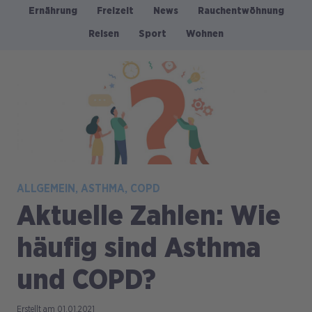
Ernährung
Freizeit
News
Rauchentwöhnung
Kategorien
Reisen
Sport
Wohnen
Bild
ALLGEMEIN
ASTHMA
COPD
Aktuelle Zahlen: Wie
häufig sind Asthma
und COPD?
01.01.2021