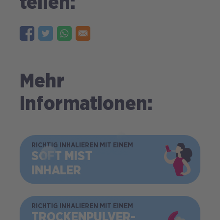
teilen:
Mehr
Informationen:
BILD
RICHTIG INHALIEREN MIT EINEM
SOFT MIST
INHALER
BILD
RICHTIG INHALIEREN MIT EINEM
TROCKEN­PULVER­