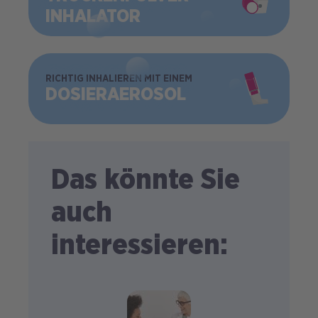
INHALATOR
BILD
RICHTIG INHALIEREN MIT EINEM
DOSIER­AEROSOL
Das könnte Sie
auch
interessieren: