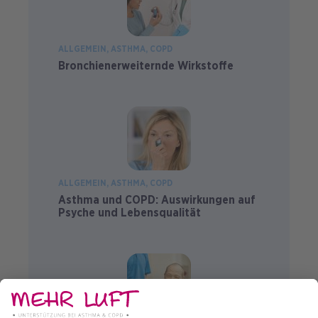
ALLGEMEIN
ASTHMA
COPD
Bronchienerweiternde Wirkstoffe
ALLGEMEIN
ASTHMA
COPD
Asthma und COPD: Auswirkungen auf
Psyche und Lebensqualität