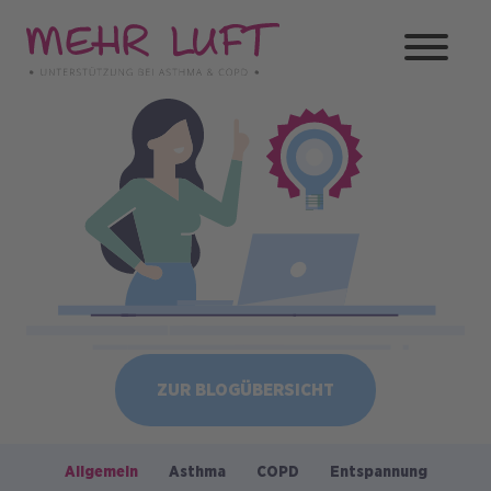
Direkt
zum
Inhalt
Bild
ZUR BLOGÜBERSICHT
Allgemein
Asthma
COPD
Entspannung