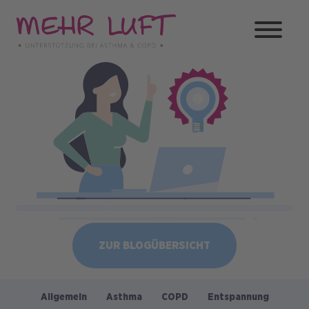
Direkt
zum
Inhalt
Bild
ZUR BLOGÜBERSICHT
Allgemein
Asthma
COPD
Entspannung