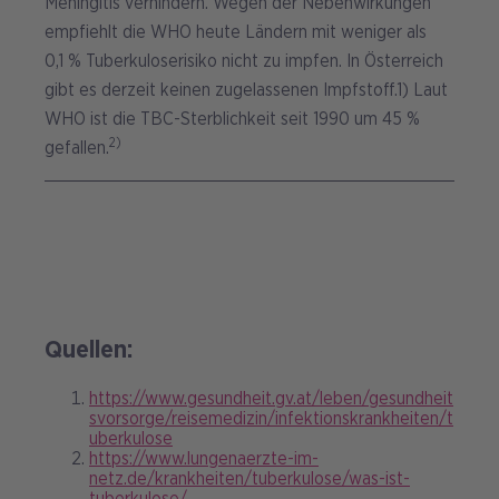
Meningitis verhindern. Wegen der Nebenwirkungen
empfiehlt die WHO heute Ländern mit weniger als
0,1 % Tuberkuloserisiko nicht zu impfen. In Österreich
gibt es derzeit keinen zugelassenen Impfstoff.1) Laut
WHO ist die TBC-Sterblichkeit seit 1990 um 45 %
2)
gefallen.
Quellen:
https://www.gesundheit.gv.at/leben/gesundheit
svorsorge/reisemedizin/infektionskrankheiten/t
uberkulose
https://www.lungenaerzte-im-
netz.de/krankheiten/tuberkulose/was-ist-