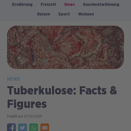
Ernährung
Freizeit
News
Rauchentwöhnung
Kategorien
Reisen
Sport
Wohnen
Bild
NEWS
Tuberkulose: Facts &
Figures
07.04.2020