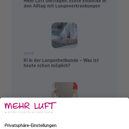
Mehr Luft Umfragen: Echte Einblicke in
den Alltag mit Lungenerkrankungen
NEWS
KI in der Lungenheilkunde – Was ist
heute schon möglich?
NEWS
14. Juni –Tag der Blutspende 2026:
Auch mit Lungenerkrankung