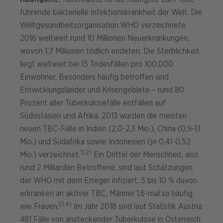
führende bakterielle Infektionskrankheit der Welt. Die
Weltgesundheitsorganisation WHO verzeichnete
2016 weltweit rund 10 Millionen Neuerkrankungen,
wovon 1,7 Millionen tödlich endeten. Die Sterblichkeit
liegt weltweit bei 15 Todesfällen pro 100.000
Einwohner. Besonders häufig betroffen sind
Entwicklungsländer und Krisengebiete – rund 80
Prozent aller Tuberkulosefälle entfallen auf
Südostasien und Afrika. 2013 wurden die meisten
neuen TBC-Fälle in Indien (2,0-2,3 Mio.), China (0,9-1,1
Mio.) und Südafrika sowie Indonesien (je 0,41-0,52
1),2)
Mio.) verzeichnet.
Ein Drittel der Menschheit, also
rund 2 Milliarden Betroffene, sind laut Schätzungen
der WHO mit dem Erreger infiziert, 5 bis 10 % davon
erkranken an aktiver TBC, Männer 1,6-mal so häufig
2),4)
wie Frauen.
Im Jahr 2018 sind laut Statistik Austria
481 Fälle von ansteckender Tuberkulose in Österreich