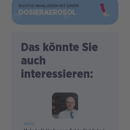
BILD
RICHTIG INHALIEREN MIT EINEM
DOSIER­AEROSOL
Das könnte Sie
auch
interessieren:
NEWS