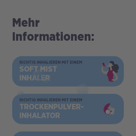
Mehr
Informationen:
BILD
RICHTIG INHALIEREN MIT EINEM
SOFT MIST
INHALER
BILD
RICHTIG INHALIEREN MIT EINEM
TROCKEN­PULVER­
INHALATOR