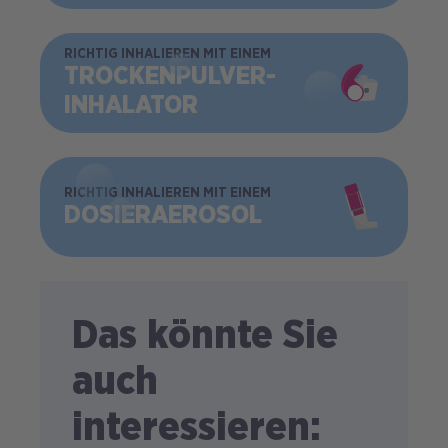
BILD
RICHTIG INHALIEREN MIT EINEM
TROCKEN­PULVER­
INHALATOR
BILD
RICHTIG INHALIEREN MIT EINEM
DOSIER­AEROSOL
Das könnte Sie
auch
interessieren: