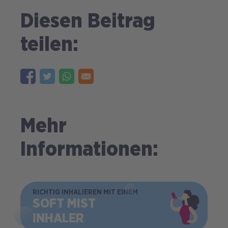
Diesen Beitrag
teilen:
Mehr
Informationen:
BILD
RICHTIG INHALIEREN MIT EINEM
SOFT MIST
INHALER