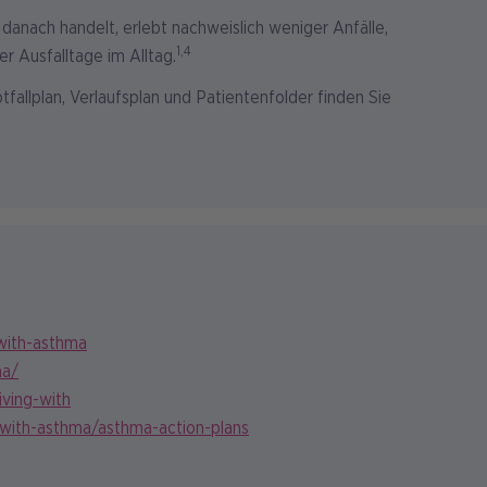
danach handelt, erlebt nachweislich weniger Anfälle,
1,4
 Ausfalltage im Alltag.
fallplan, Verlaufsplan und Patientenfolder finden Sie
-with-asthma
ma/
iving-with
g-with-asthma/asthma-action-plans