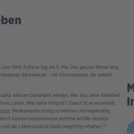
eben
kts zum Welt-Asthma-Tag am 5. Mai. Den ganzen Monat lang
iedenen Blickwinkeln – mit Informationen, die wirklich
M
s dafür wirksam behandelt werden. Wer also seine Krankheit
I
ives Leben. Was dafür nötig ist? Zuerst ist es essentiell,
igger
, Medikamente richtig zu nehmen und regelmäßig
urch können beispielsweise Asthma-Anfälle deutlich
1,2
d die Lebensqualität bleibt langfristig erhalten.