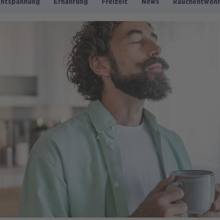
Entspannung
Ernährung
Freizeit
News
Rauchentwöh