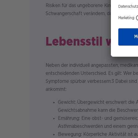
Risiken für das ungeborene Kind möglichst 
Schwangerschaft verändern, daher sollte die
Lebensstil wirk
Neben der individuell angepassten, medika
entscheidenden Unterschied. Es gilt: Wer 
Symptome spürbar verbessern:3 Dabei sind 
ankommt:
Gewicht: Übergewicht erschwert die 
Gewichtsabnahme kann die Beschwerd
Ernährung: Eine obst- und gemüserei
Asthmabeschwerden und einem geringe
Bewegung: Körperliche Aktivität ist a