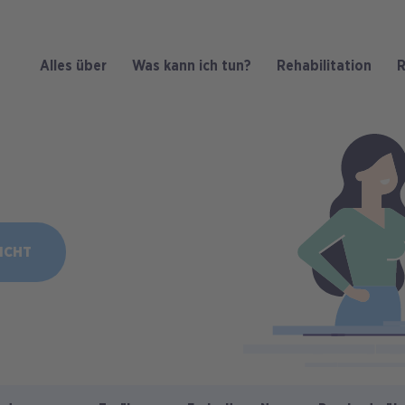
Alles über
Was kann ich tun?
Rehabilitation
R
Bild
ICHT