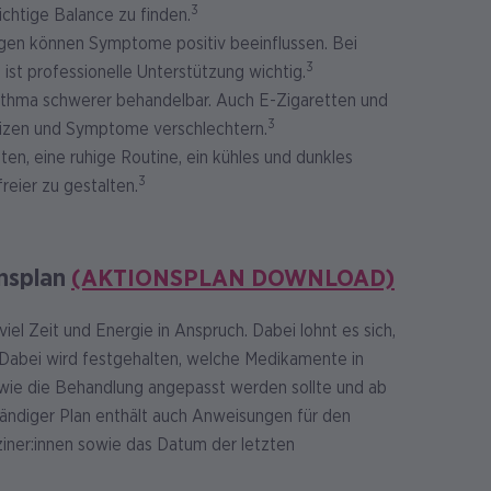
3
ichtige Balance zu finden.
en können Symptome positiv beeinflussen. Bei
3
st professionelle Unterstützung wichtig.
sthma schwerer behandelbar. Auch E-Zigaretten und
3
izen und Symptome verschlechtern.
ten, eine ruhige Routine, ein kühles und dunkles
3
reier zu gestalten.
onsplan
(AKTIONSPLAN DOWNLOAD)
iel Zeit und Energie in Anspruch. Dabei lohnt es sich,
n. Dabei wird festgehalten, welche Medikamente in
wie die Behandlung angepasst werden sollte und ab
ständiger Plan enthält auch Anweisungen für den
iner:innen sowie das Datum der letzten