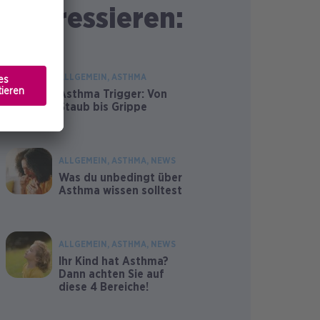
interessieren:
ALLGEMEIN
ASTHMA
Asthma Trigger: Von
Staub bis Grippe
ALLGEMEIN
ASTHMA
NEWS
Was du unbedingt über
Asthma wissen solltest
ALLGEMEIN
ASTHMA
NEWS
Ihr Kind hat Asthma?
Dann achten Sie auf
diese 4 Bereiche!