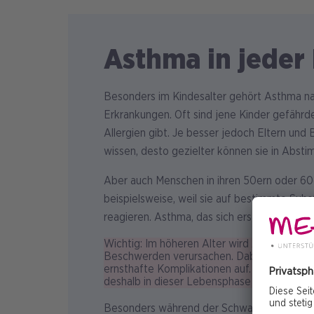
Asthma in jeder
Besonders im Kindesalter gehört Asthma na
Erkrankungen. Oft sind jene Kinder gefährde
Allergien gibt. Je besser jedoch Eltern un
wissen, desto gezielter können sie in Absti
Aber auch Menschen in ihren 50ern oder 60
beispielsweise, weil sie auf bestimmte Sub
reagieren. Asthma, das sich erst im Erwachse
Wichtig: Im höheren Alter wird Asthma oft n
Beschwerden verursachen. Dabei treten ge
ernsthafte Komplikationen auf. Regelmäßig
2
deshalb in dieser Lebensphase wichtig.
Besonders während der Schwangerschaft ist 