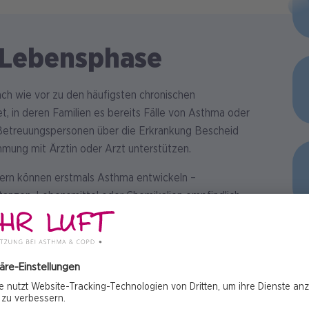
 Lebensphase
ch wie vor zu den häufigsten chronischen
t, in deren Familien es bereits Fälle von Asthma oder
d Betreuungspersonen über die Erkrankung Bescheid
mmung mit Ärztin oder Arzt unterstützen.
ern können erstmals Asthma entwickeln –
stanzen, Lebensmittel oder Chemikalien empfindlich
2
nenalter zeigt, verläuft leider häufig schwerer.
icht gleich erkannt, weil andere Erkrankungen ähnliche
rade bei Menschen über 65 Jahren vermehrt
e Gespräche mit der Ärztin oder dem Arzt sind
es wichtig, die Erkrankung gut einzustellen, um die