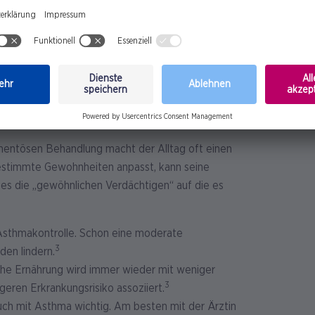
gering zu halten. Außerdem kann sich Asthma in der
2
se Zeit ärztlich intensiv begleitet werden.
t auf Symptome
mentösen Behandlung macht der Alltag oft einen
bestimmte Gewohnheiten anpasst, kann seine
es die „gewöhnlichen Verdächtigen“ auf die es
Asthmakontrolle. Schon eine moderate
3
en lindern.
che Ernährung wird immer wieder mit weniger
3
ren Erkrankungsrisiko assoziiert.
uch mit Asthma wichtig. Am besten mit der Ärztin